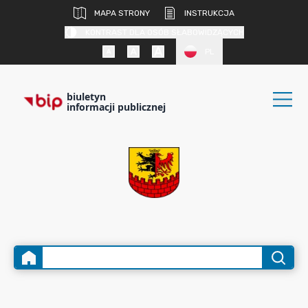
MAPA STRONY
INSTRUKCJA
KONTRAST DLA OSÓB SŁABOWIDZĄCYCH
PL
biuletyn
informacji publicznej