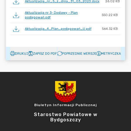
Aktualizacja_nr_5_z_dnia_31_03_2023.docx
26.02 KB
Aktualizacja nr 3- Dostawy - Plan
550.22 KB
postępowań.pdf
Aktualizacja_4_Plan_postępowań_U.pdf
564.32 KB
DRUKUJ
ZAPISZ DO PDF
POPRZEDNIE WERSJE
METRYCZKA
Biuletyn Informacji Publicznej
Starostwo Powiatowe w
Bydgoszczy