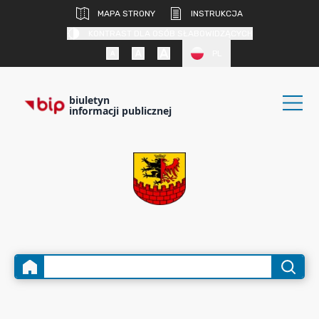
MAPA STRONY
INSTRUKCJA
KONTRAST DLA OSÓB SŁABOWIDZĄCYCH
PL
biuletyn
informacji publicznej