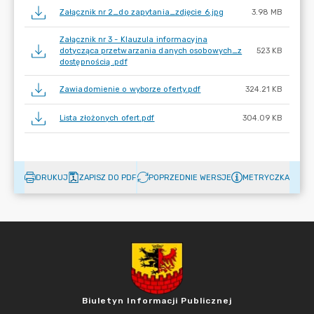
Załącznik nr 2_do zapytania_zdjęcie 6.jpg
3.98 MB
Załącznik nr 3 - Klauzula informacyjna
dotycząca przetwarzania danych osobowych_z
523 KB
dostępnością .pdf
Zawiadomienie o wyborze oferty.pdf
324.21 KB
Lista złożonych ofert.pdf
304.09 KB
DRUKUJ
ZAPISZ DO PDF
POPRZEDNIE WERSJE
METRYCZKA
Biuletyn Informacji Publicznej