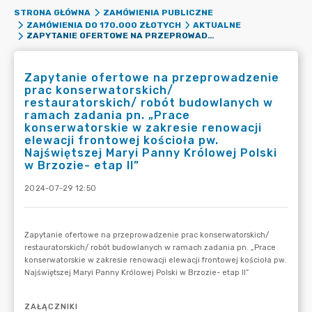
STRONA GŁÓWNA
ZAMÓWIENIA PUBLICZNE
ZAMÓWIENIA DO 170.000 ZŁOTYCH
AKTUALNE
ZAPYTANIE OFERTOWE NA PRZEPROWADZENIE PRAC KONSERWATORSKICH/ RESTAURATORSKICH/ ROBÓT BUDOWLANYCH W RAMACH ZADANIA PN. „PRACE KONSERWATORSKIE W ZAKRESIE RENOWACJI ELEWACJI FRONTOWEJ KOŚCIOŁA PW. NAJŚWIĘTSZEJ MARYI PANNY KRÓLOWEJ POLSKI W BRZOZIE- ETAP II”
Zapytanie ofertowe na przeprowadzenie
prac konserwatorskich/
restauratorskich/ robót budowlanych w
ramach zadania pn. „Prace
konserwatorskie w zakresie renowacji
elewacji frontowej kościoła pw.
Najświętszej Maryi Panny Królowej Polski
w Brzozie- etap II”
2024-07-29 12:50
ZAŁĄCZNIKI