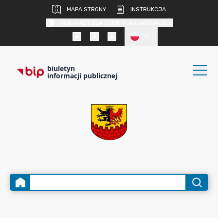
MAPA STRONY
INSTRUKCJA
KONTRAST DLA OSÓB SŁABOWIDZĄCYCH
PL
biuletyn
informacji publicznej