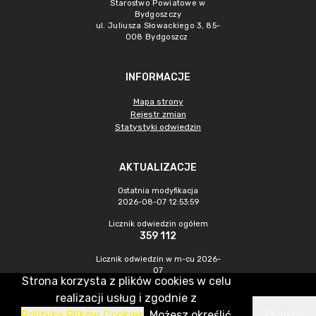
Starostwo Powiatowe w
Bydgoszczy
ul. Juliusza Słowackiego 3, 85-
008 Bydgoszcz
INFORMACJE
Mapa strony
Rejestr zmian
Statystyki odwiedzin
AKTUALIZACJE
Ostatnia modyfikacja
2026-08-07 12:53:59
Licznik odwiedzin ogółem
359 112
Licznik odwiedzin w m-cu 2026-
07
Strona korzysta z plików cookies w celu
1 007
realizacji usług i zgodnie z
Polityką Plików Cookies
. Możesz określić
Zamknij
CMS & Hosting: Nefeni Sp. z o.o.