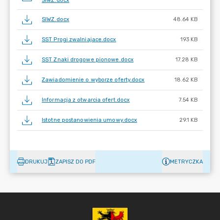
SIWZ.docx
SIWZ.docx
48.64 KB
SST Progi zwalniajace.docx
193 KB
SST Znaki drogowe pionowe.docx
17.28 KB
Zawiadomienie o wyborze oferty.docx
18.62 KB
Informacja z otwarcia ofert.docx
7.54 KB
Istotne postanowienia umowy.docx
29.1 KB
DRUKUJ
ZAPISZ DO PDF
METRYCZKA