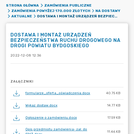
STRONA GŁÓWNA
ZAMÓWIENIA PUBLICZNE
ZAMÓWIENIA POWYŻEJ 170.000 ZŁOTYCH
NA DOSTAWY
DOSTAWA I MONTAŻ URZĄDZEŃ BEZPIECZEŃSTWA RUCHU DROGOWEGO NA DROGI POWIATU BYDGOSKIEGO
AKTUALNE
DOSTAWA I MONTAŻ URZĄDZEŃ
BEZPIECZEŃSTWA RUCHU DROGOWEGO NA
DROGI POWIATU BYDGOSKIEGO
2022-12-08 12:36
ZAŁĄCZNIKI
formularze_oferta_oświadczenia.docx
40.75 KB
Wykaz dostaw.docx
14.77 KB
Ogłoszenie o zamówieniu.docx
17.59 KB
Opis przedmiotu zamówienia- zał. do
11.46 KB