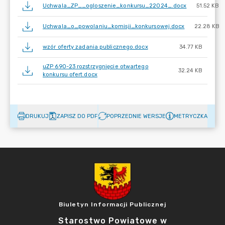
Uchwala_ZP__ogloszenie_konkursu_22024_.docx
51.52 KB
Uchwala_o_powolaniu_komisji_konkursowej.docx
22.28 KB
wzór oferty zadania publicznego.docx
34.77 KB
uZP 690-23 rozstrzygnięcie otwartego
32.24 KB
konkursu ofert.docx
DRUKUJ
ZAPISZ DO PDF
POPRZEDNIE WERSJE
METRYCZKA
Biuletyn Informacji Publicznej
Starostwo Powiatowe w