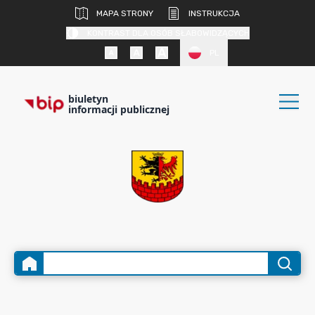
MAPA STRONY
INSTRUKCJA
KONTRAST DLA OSÓB SŁABOWIDZĄCYCH
PL
biuletyn
informacji publicznej