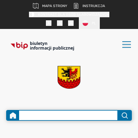
MAPA STRONY
INSTRUKCJA
KONTRAST DLA OSÓB SŁABOWIDZĄCYCH
PL
biuletyn
informacji publicznej