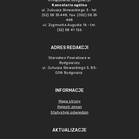
info@powiat.bydgoski.pl
Kancelaria ogólna
ul. Juliusza Słowackiego 3 - tel.
(52) 58 35 448, fax. (052) 58 35
448
ul. Zygmunta Augusta 16 - tel.
(52) 58 41 126
ADRES REDAKCJI
Starostwo Powiatowe w
Bydgoszczy
ul. Juliusza Słowackiego 3, 85-
008 Bydgoszcz
INFORMACJE
Mapa strony
Rejestr zmian
Statystyki odwiedzin
AKTUALIZACJE