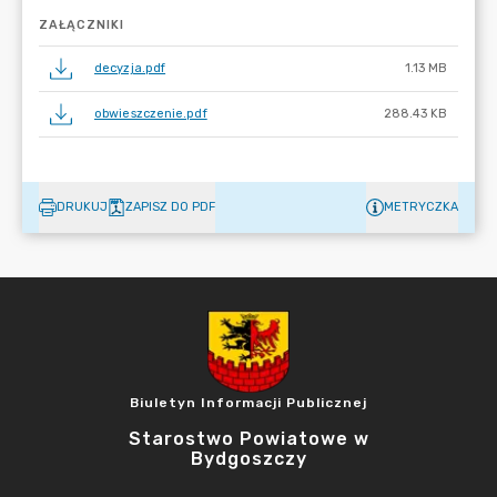
ZAŁĄCZNIKI
decyzja.pdf
1.13 MB
obwieszczenie.pdf
288.43 KB
DRUKUJ
ZAPISZ DO PDF
METRYCZKA
Biuletyn Informacji Publicznej
Starostwo Powiatowe w
Bydgoszczy