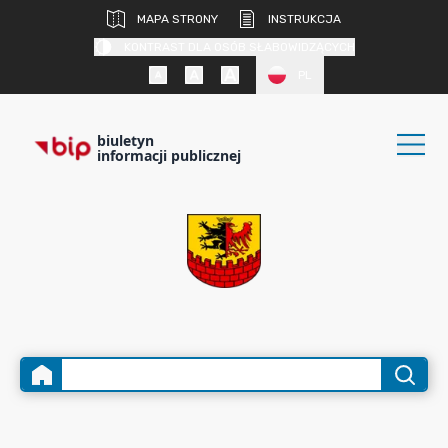
MAPA STRONY
INSTRUKCJA
KONTRAST DLA OSÓB SŁABOWIDZĄCYCH
PL
biuletyn
informacji publicznej