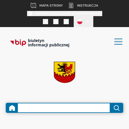
MAPA STRONY
INSTRUKCJA
KONTRAST DLA OSÓB SŁABOWIDZĄCYCH
PL
biuletyn
informacji publicznej