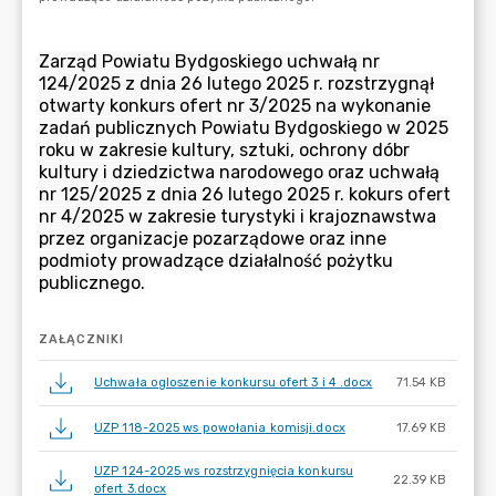
ZAŁĄCZNIKI
Uchwała ogloszenie konkursu ofert 3 i 4 .docx
71.54 KB
UZP 118-2025 ws powołania komisji.docx
17.69 KB
UZP 124-2025 ws rozstrzygnięcia konkursu
22.39 KB
ofert 3.docx