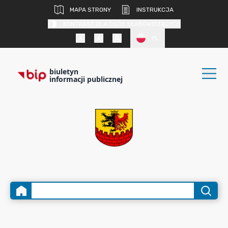
MAPA STRONY
INSTRUKCJA
KONTRAST DLA OSÓB SŁABOWIDZĄCYCH
PL
biuletyn
informacji publicznej