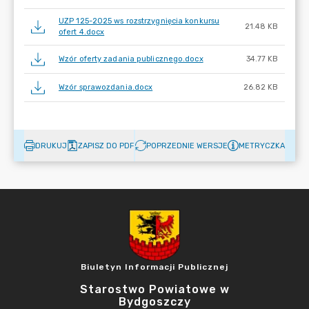
UZP 125-2025 ws rozstrzygnięcia konkursu
21.48 KB
ofert 4.docx
Wzór oferty zadania publicznego.docx
34.77 KB
Wzór sprawozdania.docx
26.82 KB
DRUKUJ
ZAPISZ DO PDF
POPRZEDNIE WERSJE
METRYCZKA
Biuletyn Informacji Publicznej
Starostwo Powiatowe w
Bydgoszczy