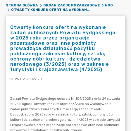
STRONA GŁÓWNA
ORGANIZACJE POZARZĄDOWE
NGO
OTWARTY KONKURS OFERT NA WYKONANIE ZADAŃ PUBLICZNYCH POWIATU BYDGOSKIEGO W 2025 ROKU PRZEZ ORGANIZACJE POZARZĄDOWE ORAZ INNE PODMIOTY PROWADZĄCE DZIAŁALNOŚĆ POŻYTKU PUBLICZNEGO ZAKRESIE KULTURY, SZTUKI, OCHRONY DÓBR KULTURY I DZIEDZICTWA NARODOWEGO (3/2025) ORAZ W ZAKRESIE TURYSTYKI I KRAJOZNAWSTWA (4/2025)
Otwarty konkurs ofert na wykonanie
zadań publicznych Powiatu Bydgoskiego
w 2025 roku przez organizacje
pozarządowe oraz inne podmioty
prowadzące działalność pożytku
publicznego zakresie kultury, sztuki,
ochrony dóbr kultury i dziedzictwa
narodowego (3/2025) oraz w zakresie
turystyki i krajoznawstwa (4/2025)
2025-02-28 09:20