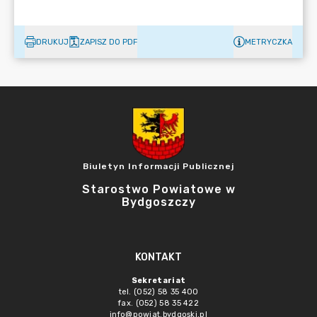
DRUKUJ
ZAPISZ DO PDF
METRYCZKA
Biuletyn Informacji Publicznej
Starostwo Powiatowe w
Bydgoszczy
KONTAKT
Sekretariat
tel. (052) 58 35 400
fax. (052) 58 35 422
info@powiat.bydgoski.pl