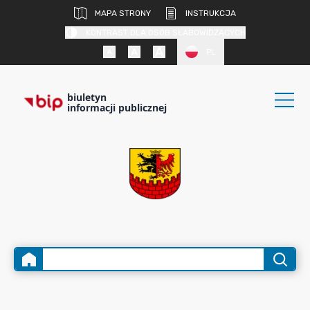
MAPA STRONY
INSTRUKCJA
KONTRAST DLA OSÓB SŁABOWIDZĄCYCH
PL
biuletyn
informacji publicznej