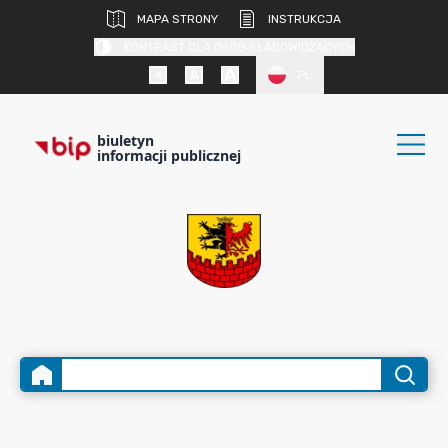
MAPA STRONY
INSTRUKCJA
KONTRAST DLA OSÓB SŁABOWIDZĄCYCH
PL
biuletyn
informacji publicznej