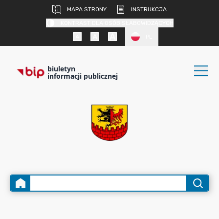
MAPA STRONY
INSTRUKCJA
KONTRAST DLA OSÓB SŁABOWIDZĄCYCH
PL
biuletyn
informacji publicznej