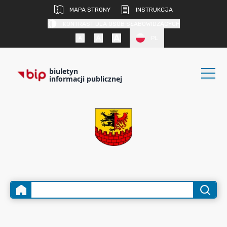
MAPA STRONY
INSTRUKCJA
KONTRAST DLA OSÓB SŁABOWIDZĄCYCH
PL
biuletyn
informacji publicznej