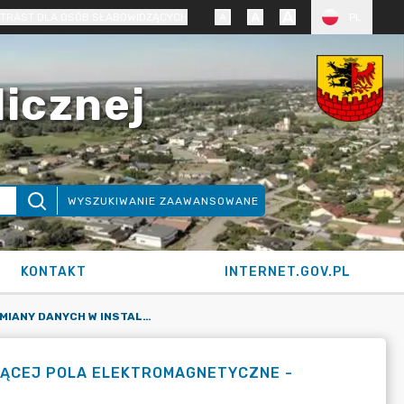
TRAST DLA OSÓB SŁABOWIDZĄCYCH
PL
licznej
WYSZUKIWANIE ZAAWANSOWANE
KONTAKT
INTERNET.GOV.PL
ZGŁOSZENIE ZMIANY DANYCH W INSTALACJI WYTWARZAJĄCEJ POLA ELEKTROMAGNETYCZNE - STACJA BAZOWA BT44084_KORONOWO
JĄCEJ POLA ELEKTROMAGNETYCZNE -