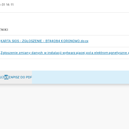
31 14:11
NIKI
KARTA SIOS - ZGŁOSZENIE - BT44084 KORONOWO.docx
Zgłoszenie zmiany danych w instalacji wytwarzajacej pola elektromagnetyczne.
UJ
ZAPISZ DO PDF