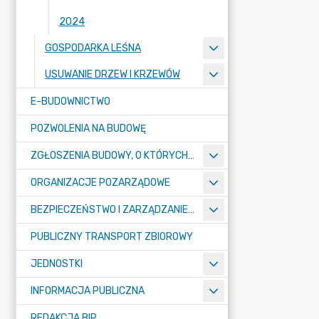
2024
GOSPODARKA LEŚNA
USUWANIE DRZEW I KRZEWÓW
E-BUDOWNICTWO
POZWOLENIA NA BUDOWĘ
ZGŁOSZENIA BUDOWY, O KTÓRYCH MOWA W ART. 29 UST. 1 PKT 1A, 2B I 19A USTAWY PRAWO BUDOWLANE
ORGANIZACJE POZARZĄDOWE
BEZPIECZEŃSTWO I ZARZĄDZANIE KRYZYSOWE
PUBLICZNY TRANSPORT ZBIOROWY
JEDNOSTKI
INFORMACJA PUBLICZNA
REDAKCJA BIP