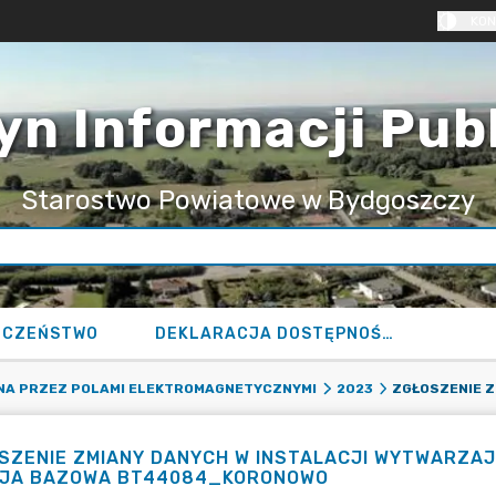
KON
yn Informacji Pub
Starostwo Powiatowe w Bydgoszczy
ECZEŃSTWO
DEKLARACJA DOSTĘPNOŚCI
NA PRZEZ POLAMI ELEKTROMAGNETYCZNYMI
2023
SZENIE ZMIANY DANYCH W INSTALACJI WYTWARZA
JA BAZOWA BT44084_KORONOWO