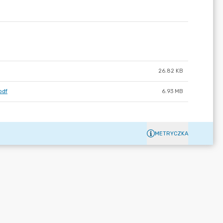
26.82 KB
pdf
6.93 MB
METRYCZKA