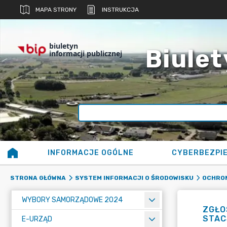
MAPA STRONY
INSTRUKCJA
biuletyn
Biulet
informacji publicznej
INFORMACJE OGÓLNE
CYBERBEZPI
STRONA GŁÓWNA
SYSTEM INFORMACJI O ŚRODOWISKU
OCHRO
WYBORY SAMORZĄDOWE 2024
ZGŁO
STAC
E-URZĄD