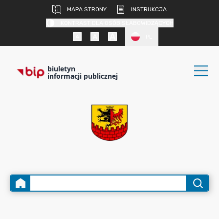
MAPA STRONY
INSTRUKCJA
KONTRAST DLA OSÓB SŁABOWIDZĄCYCH
PL
biuletyn
informacji publicznej