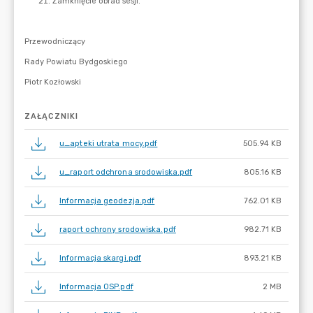
ZAŁĄCZNIKI
u_apteki utrata mocy.pdf
505.94 KB
u_raport odchrona srodowiska.pdf
805.16 KB
Informacja geodezja.pdf
762.01 KB
raport ochrony srodowiska.pdf
982.71 KB
Informacja skargi.pdf
893.21 KB
Informacja OSP.pdf
2 MB