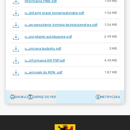
Informacja PINB.pdf
1.69 MB
u_dotacje prace konserwatorskie.pdf
1.06 MB
u_sprawozdanie komisja bezpieczenstwa.pdf
1.06 MB
u_przystanki autobusowe.pdf
2.99 MB
u_zmiana budzetu.pdf
3 MB
u_informacja KM PSP.pdf
4.93 MB
u_wniosek do MON .pdf
1.87 MB
DRUKUJ
ZAPISZ DO PDF
METRYCZKA