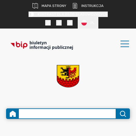
MAPA STRONY
INSTRUKCJA
KONTRAST DLA OSÓB SŁABOWIDZĄCYCH
PL
biuletyn
informacji publicznej