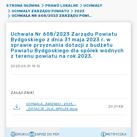
STRONA GŁÓWNA
PRAWO LOKALNE
UCHWAŁY
UCHWAŁY ZARZĄDU POWIATU
2023
UCHWAŁA NR 608/2023 ZARZĄDU POWIATU BYDGOSKIEGO Z DNIA 31 MAJA 2023 R. W SPRAWIE PRZYZNANIA DOTACJI Z BUDŻETU POWIATU BYDGOSKIEGO DLA SPÓŁEK WODNYCH Z TERENU POWIATU NA ROK 2023.
Uchwała Nr 608/2023 Zarządu Powiatu
Bydgoskiego z dnia 31 maja 2023 r. w
sprawie przyznania dotacji z budżetu
Powiatu Bydgoskiego dla spółek wodnych
z terenu powiatu na rok 2023.
2023-05-31 15:12
ZAŁĄCZNIKI
UCHWALA_ZARZADU_2023_-
20.01 KB
_DOTACJE_DLA_SPOLEK.docx
DRUKUJ
ZAPISZ DO PDF
METRYCZKA