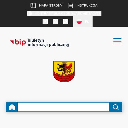
MAPA STRONY
INSTRUKCJA
KONTRAST DLA OSÓB SŁABOWIDZĄCYCH
PL
biuletyn
informacji publicznej