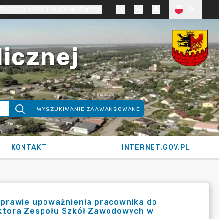
TRAST DLA OSÓB SŁABOWIDZĄCYCH
PL
licznej
WYSZUKIWANIE ZAAWANSOWANE
KONTAKT
INTERNET.GOV.PL
sprawie upoważnienia pracownika do
ektora Zespołu Szkół Zawodowych w