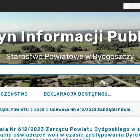
KON
yn Informacji Pub
Starostwo Powiatowe w Bydgoszczy
ECZEŃSTWO
DEKLARACJA DOSTĘPNOŚCI
UCHWAŁA NR 612/2023 ZARZĄDU POWIATU BYDGOSKIEGO W SPRAWIE UPOWAŻNIENIA PRACOWNIKA DO SKŁADANIA OŚWIADCZEŃ WOLI W CZASIE ZASTĘPOWANIA DYREKTORA ZESPOŁU SZKÓŁ ZAWODOWYCH W KORONOWIE PODCZAS JEGO NIEOBECNOŚCI.
ZĄDU POWIATU
2023
ała Nr 612/2023 Zarządu Powiatu Bydgoskiego w 
dania oświadczeń woli w czasie zastępowania Dyr