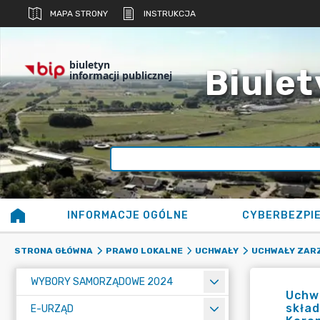
MAPA STRONY
INSTRUKCJA
biuletyn
Biulet
informacji publicznej
INFORMACJE OGÓLNE
CYBERBEZPI
STRONA GŁÓWNA
PRAWO LOKALNE
UCHWAŁY
UCHWAŁY ZAR
WYBORY SAMORZĄDOWE 2024
Uchw
skła
E-URZĄD