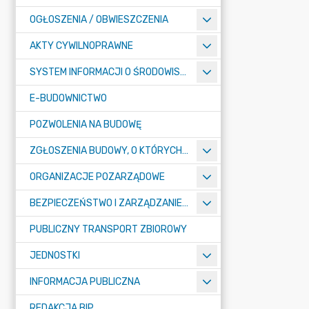
OGŁOSZENIA / OBWIESZCZENIA
AKTY CYWILNOPRAWNE
SYSTEM INFORMACJI O ŚRODOWISKU
E-BUDOWNICTWO
POZWOLENIA NA BUDOWĘ
ZGŁOSZENIA BUDOWY, O KTÓRYCH MOWA W ART. 29 UST. 1 PKT 1A, 2B I 19A USTAWY PRAWO BUDOWLANE
ORGANIZACJE POZARZĄDOWE
BEZPIECZEŃSTWO I ZARZĄDZANIE KRYZYSOWE
PUBLICZNY TRANSPORT ZBIOROWY
JEDNOSTKI
INFORMACJA PUBLICZNA
REDAKCJA BIP