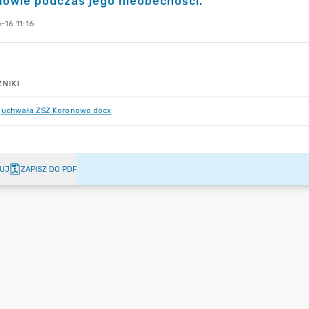
owie podczas jego nieobecności.
-16 11:16
NIKI
uchwała ZSZ Koronowo.docx
UJ
ZAPISZ DO PDF