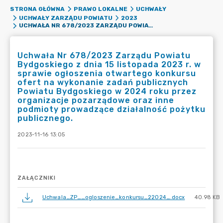
STRONA GŁÓWNA
PRAWO LOKALNE
UCHWAŁY
UCHWAŁY ZARZĄDU POWIATU
2023
UCHWAŁA NR 678/2023 ZARZĄDU POWIATU BYDGOSKIEGO Z DNIA 15 LISTOPADA 2023 R. W SPRAWIE OGŁOSZENIA OTWARTEGO KONKURSU OFERT NA WYKONANIE ZADAŃ PUBLICZNYCH POWIATU BYDGOSKIEGO W 2024 ROKU PRZEZ ORGANIZACJE POZARZĄDOWE ORAZ INNE PODMIOTY PROWADZĄCE DZIAŁALNOŚĆ POŻYTKU PUBLICZNEGO.
Uchwała Nr 678/2023 Zarządu Powiatu
Bydgoskiego z dnia 15 listopada 2023 r. w
sprawie ogłoszenia otwartego konkursu
ofert na wykonanie zadań publicznych
Powiatu Bydgoskiego w 2024 roku przez
organizacje pozarządowe oraz inne
podmioty prowadzące działalność pożytku
publicznego.
2023-11-16 13:05
ZAŁĄCZNIKI
Uchwala_ZP__ogloszenie_konkursu_22024_.docx
40.98 KB