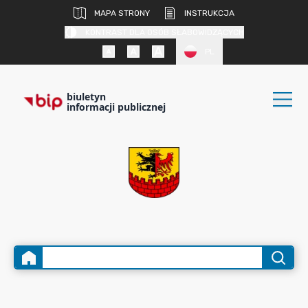
MAPA STRONY
INSTRUKCJA
KONTRAST DLA OSÓB SŁABOWIDZĄCYCH
PL
biuletyn
informacji publicznej