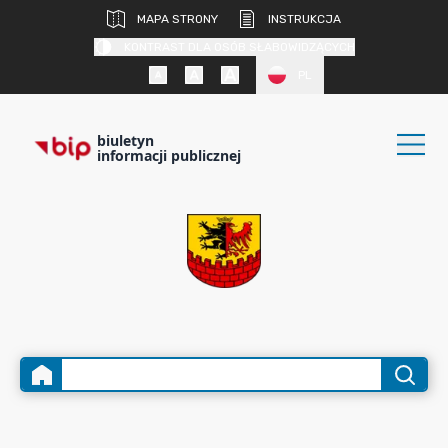
MAPA STRONY
INSTRUKCJA
KONTRAST DLA OSÓB SŁABOWIDZĄCYCH
PL
biuletyn
informacji publicznej