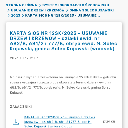
STRONA GŁÓWNA
SYSTEM INFORMACJI O ŚRODOWISKU
USUWANIE DRZEW I KRZEWÓW
GMINA SOLEC KUJAWSKI
KARTA SIOS NR 12SK/2023 - USUWANIE DRZEW I KRZEWÓW - DZIAŁKI EWID. NR 682/8, 681/2 I 777/8, OBRĘB EWID. M. SOLEC KUJAWSKI, GMINA SOLEC KUJAWSKI (WNIOSEK)
2023
KARTA SIOS NR 12SK/2023 - USUWANIE
DRZEW I KRZEWÓW - działki ewid. nr
682/8, 681/2 i 777/8, obręb ewid. M. Solec
Kujawski, gmina Solec Kujawski (wniosek)
2023-10-12 12:03
ZAŁĄCZNIKI
KARTA SIOS nr 12SK-2023 - usuwanie drzew i
krzewów - dz. 682-8, 681-2 i 777-8, obr. M.
17.39 KB
Solec Kujawski (wniosek).docx