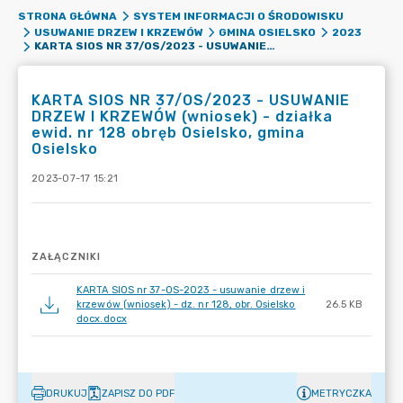
STRONA GŁÓWNA
SYSTEM INFORMACJI O ŚRODOWISKU
USUWANIE DRZEW I KRZEWÓW
GMINA OSIELSKO
2023
KARTA SIOS NR 37/OS/2023 - USUWANIE DRZEW I KRZEWÓW (WNIOSEK) - DZIAŁKA EWID. NR 128 OBRĘB OSIELSKO, GMINA OSIELSKO
KARTA SIOS NR 37/OS/2023 - USUWANIE
DRZEW I KRZEWÓW (wniosek) - działka
ewid. nr 128 obręb Osielsko, gmina
Osielsko
2023-07-17 15:21
ZAŁĄCZNIKI
KARTA SIOS nr 37-OS-2023 - usuwanie drzew i
krzewów (wniosek) - dz. nr 128, obr. Osielsko
26.5 KB
docx.docx
DRUKUJ
ZAPISZ DO PDF
METRYCZKA