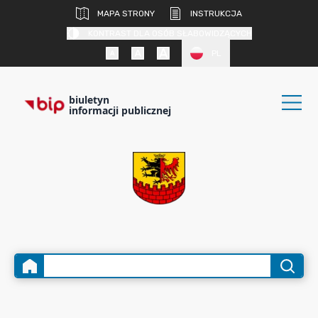
MAPA STRONY
INSTRUKCJA
KONTRAST DLA OSÓB SŁABOWIDZĄCYCH
PL
biuletyn
informacji publicznej