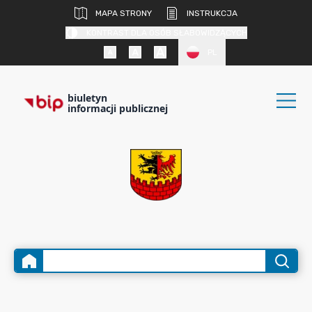
MAPA STRONY
INSTRUKCJA
KONTRAST DLA OSÓB SŁABOWIDZĄCYCH
PL
biuletyn
informacji publicznej