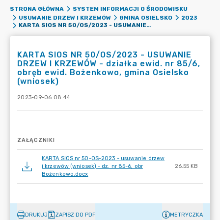
STRONA GŁÓWNA
SYSTEM INFORMACJI O ŚRODOWISKU
USUWANIE DRZEW I KRZEWÓW
GMINA OSIELSKO
2023
KARTA SIOS NR 50/OS/2023 - USUWANIE DRZEW I KRZEWÓW - DZIAŁKA EWID. NR 85/6, OBRĘB EWID. BOŻENKOWO, GMINA OSIELSKO (WNIOSEK)
KARTA SIOS NR 50/OS/2023 - USUWANIE
DRZEW I KRZEWÓW - działka ewid. nr 85/6,
obręb ewid. Bożenkowo, gmina Osielsko
(wniosek)
2023-09-06 08:44
ZAŁĄCZNIKI
KARTA SIOS nr 50-OS-2023 - usuwanie drzew
i krzewów (wniosek) - dz. nr 85-6, obr
26.55 KB
Bożenkowo.docx
DRUKUJ
ZAPISZ DO PDF
METRYCZKA