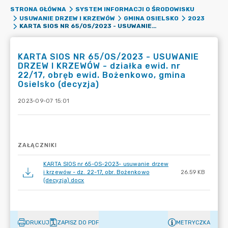
STRONA GŁÓWNA
SYSTEM INFORMACJI O ŚRODOWISKU
USUWANIE DRZEW I KRZEWÓW
GMINA OSIELSKO
2023
KARTA SIOS NR 65/OS/2023 - USUWANIE DRZEW I KRZEWÓW - DZIAŁKA EWID. NR 22/17, OBRĘB EWID. BOŻENKOWO, GMINA OSIELSKO (DECYZJA)
KARTA SIOS NR 65/OS/2023 - USUWANIE
DRZEW I KRZEWÓW - działka ewid. nr
22/17, obręb ewid. Bożenkowo, gmina
Osielsko (decyzja)
2023-09-07 15:01
ZAŁĄCZNIKI
KARTA SIOS nr 65-OS-2023- usuwanie drzew
i krzewów - dz. 22-17, obr. Bożenkowo
26.59 KB
(decyzja).docx
DRUKUJ
ZAPISZ DO PDF
METRYCZKA