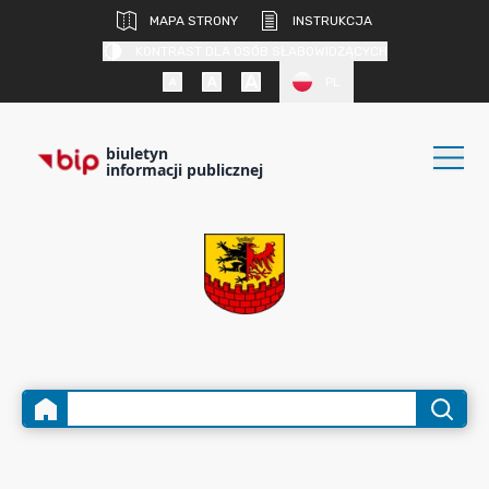
MAPA STRONY
INSTRUKCJA
KONTRAST DLA OSÓB SŁABOWIDZĄCYCH
PL
biuletyn
informacji publicznej