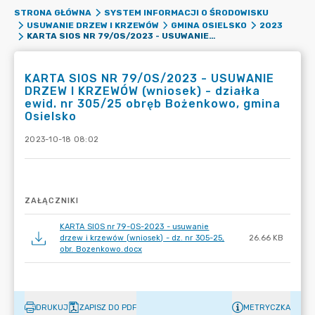
STRONA GŁÓWNA
SYSTEM INFORMACJI O ŚRODOWISKU
USUWANIE DRZEW I KRZEWÓW
GMINA OSIELSKO
2023
KARTA SIOS NR 79/OS/2023 - USUWANIE DRZEW I KRZEWÓW (WNIOSEK) - DZIAŁKA EWID. NR 305/25 OBRĘB BOŻENKOWO, GMINA OSIELSKO
KARTA SIOS NR 79/OS/2023 - USUWANIE
DRZEW I KRZEWÓW (wniosek) - działka
ewid. nr 305/25 obręb Bożenkowo, gmina
Osielsko
2023-10-18 08:02
ZAŁĄCZNIKI
KARTA SIOS nr 79-OS-2023 - usuwanie
drzew i krzewów (wniosek) - dz. nr 305-25,
26.66 KB
obr. Bozenkowo.docx
DRUKUJ
ZAPISZ DO PDF
METRYCZKA