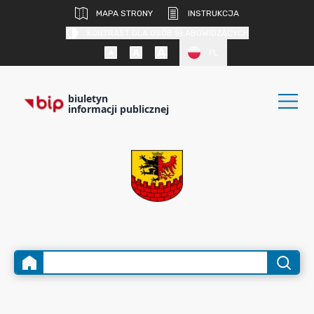
MAPA STRONY
INSTRUKCJA
KONTRAST DLA OSÓB SŁABOWIDZĄCYCH
PL
biuletyn
informacji publicznej