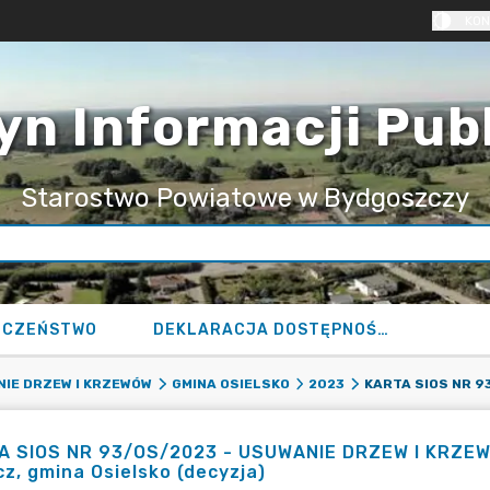
KON
yn Informacji Pub
Starostwo Powiatowe w Bydgoszczy
ECZEŃSTWO
DEKLARACJA DOSTĘPNOŚCI
IE DRZEW I KRZEWÓW
GMINA OSIELSKO
2023
 SIOS NR 93/OS/2023 - USUWANIE DRZEW I KRZEWÓW 
z, gmina Osielsko (decyzja)