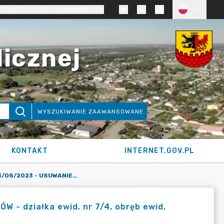
TRAST DLA OSÓB SŁABOWIDZĄCYCH
PL
licznej
WYSZUKIWANIE ZAAWANSOWANE
KONTAKT
INTERNET.GOV.PL
KARTA SIOS NR 93/OS/2023 - USUWANIE DRZEW I KRZEWÓW - DZIAŁKA EWID. NR 7/4, OBRĘB EWID. NIEMCZ, GMINA OSIELSKO (DECYZJA)
- działka ewid. nr 7/4, obręb ewid.