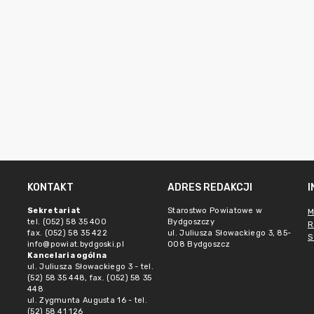
KONTAKT
ADRES REDAKCJI
Sekretariat
Starostwo Powiatowe w
M
tel. (052) 58 35 400
Bydgoszczy
R
fax. (052) 58 35 422
ul. Juliusza Słowackiego 3, 85-
S
info@powiat.bydgoski.pl
008 Bydgoszcz
Kancelaria ogólna
ul. Juliusza Słowackiego 3 - tel.
(52) 58 35 448, fax. (052) 58 35
448
ul. Zygmunta Augusta 16 - tel.
(52) 58 41 126