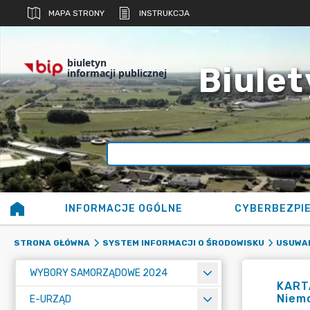
MAPA STRONY
INSTRUKCJA
biuletyn
Biulet
informacji publicznej
INFORMACJE OGÓLNE
CYBERBEZPI
STRONA GŁÓWNA
SYSTEM INFORMACJI O ŚRODOWISKU
USUWAN
WYBORY SAMORZĄDOWE 2024
KARTA
Niemc
E-URZĄD