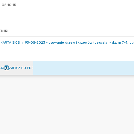
-02 10:15
NIKI
KARTA SIOS nr 93-OS-2023 - usuwanie drzew i krzewów (decyzja) - dz. nr 7-4, ob
UJ
ZAPISZ DO PDF