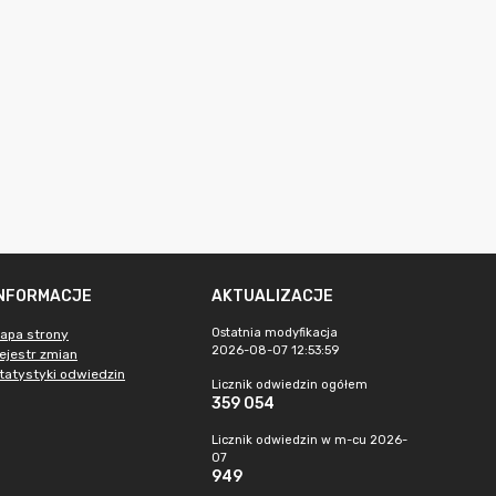
INFORMACJE
AKTUALIZACJE
Ostatnia modyfikacja
apa strony
2026-08-07 12:53:59
ejestr zmian
tatystyki odwiedzin
Licznik odwiedzin ogółem
359 054
Licznik odwiedzin w m-cu 2026-
07
949