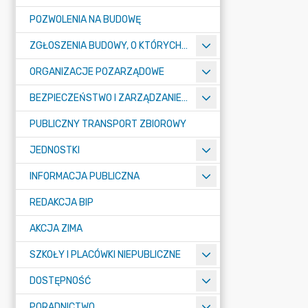
POZWOLENIA NA BUDOWĘ
ZGŁOSZENIA BUDOWY, O KTÓRYCH MOWA W ART. 29 UST. 1 PKT 1A, 2B I 19A USTAWY PRAWO BUDOWLANE
ORGANIZACJE POZARZĄDOWE
BEZPIECZEŃSTWO I ZARZĄDZANIE KRYZYSOWE
PUBLICZNY TRANSPORT ZBIOROWY
JEDNOSTKI
INFORMACJA PUBLICZNA
REDAKCJA BIP
AKCJA ZIMA
SZKOŁY I PLACÓWKI NIEPUBLICZNE
DOSTĘPNOŚĆ
PORADNICTWO