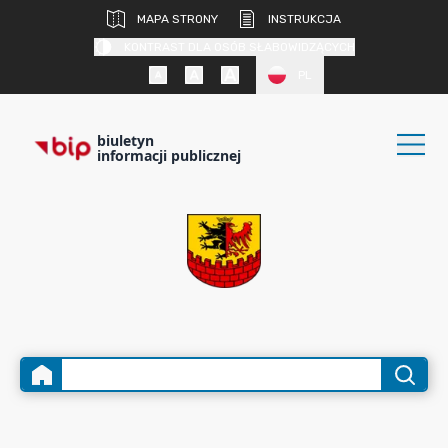
MAPA STRONY
INSTRUKCJA
KONTRAST DLA OSÓB SŁABOWIDZĄCYCH
PL
biuletyn
informacji publicznej