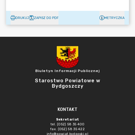
DRUKUJ
ZAPISZ DO PDF
METRYCZKA
Biuletyn Informacji Publicznej
Starostwo Powiatowe w
Bydgoszczy
KONTAKT
Sekretariat
tel. (052) 58 35 400
fax. (052) 58 35 422
info@powiat.bydgoski.pl