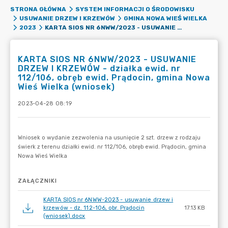
STRONA GŁÓWNA
SYSTEM INFORMACJI O ŚRODOWISKU
USUWANIE DRZEW I KRZEWÓW
GMINA NOWA WIEŚ WIELKA
KARTA SIOS NR 6NWW/2023 - USUWANIE DRZEW I KRZEWÓW - DZIAŁKA EWID. NR 112/106, OBRĘB EWID. PRĄDOCIN, GMINA NOWA WIEŚ WIELKA (WNIOSEK)
2023
KARTA SIOS NR 6NWW/2023 - USUWANIE
DRZEW I KRZEWÓW - działka ewid. nr
112/106, obręb ewid. Prądocin, gmina Nowa
Wieś Wielka (wniosek)
2023-04-28 08:19
ZAŁĄCZNIKI
KARTA SIOS nr 6NWW-2023 - usuwanie drzew i
krzewów - dz. 112-106, obr. Prądocin
17.13 KB
(wniosek).docx