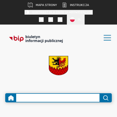
MAPA STRONY
INSTRUKCJA
KONTRAST DLA OSÓB SŁABOWIDZĄCYCH
PL
biuletyn
informacji publicznej