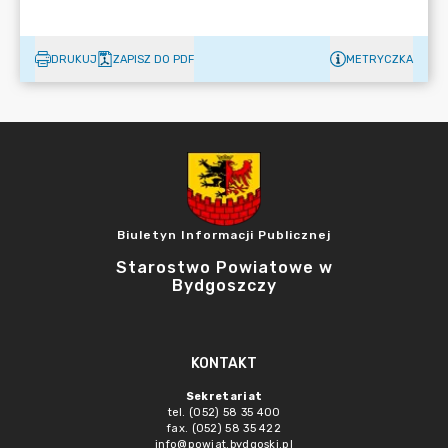
DRUKUJ
ZAPISZ DO PDF
METRYCZKA
Biuletyn Informacji Publicznej
Starostwo Powiatowe w
Bydgoszczy
KONTAKT
Sekretariat
tel. (052) 58 35 400
fax. (052) 58 35 422
info@powiat.bydgoski.pl