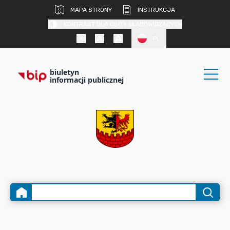
MAPA STRONY
INSTRUKCJA
KONTRAST DLA OSÓB SŁABOWIDZĄCYCH
PL
biuletyn
informacji publicznej