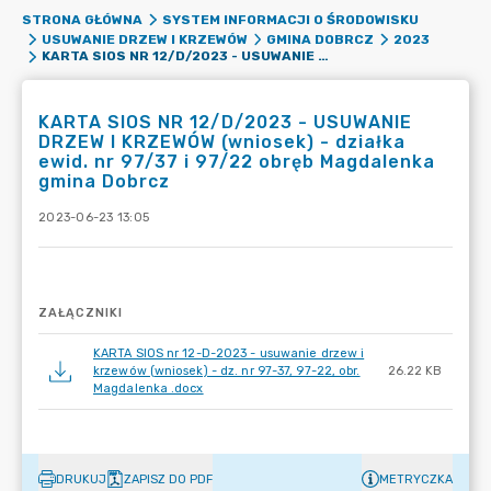
STRONA GŁÓWNA
SYSTEM INFORMACJI O ŚRODOWISKU
USUWANIE DRZEW I KRZEWÓW
GMINA DOBRCZ
2023
KARTA SIOS NR 12/D/2023 - USUWANIE DRZEW I KRZEWÓW (WNIOSEK) - DZIAŁKA EWID. NR 97/37 I 97/22 OBRĘB MAGDALENKA GMINA DOBRCZ
KARTA SIOS NR 12/D/2023 - USUWANIE
DRZEW I KRZEWÓW (wniosek) - działka
ewid. nr 97/37 i 97/22 obręb Magdalenka
gmina Dobrcz
2023-06-23 13:05
ZAŁĄCZNIKI
KARTA SIOS nr 12-D-2023 - usuwanie drzew i
krzewów (wniosek) - dz. nr 97-37, 97-22, obr.
26.22 KB
Magdalenka .docx
DRUKUJ
ZAPISZ DO PDF
METRYCZKA