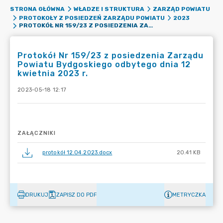
STRONA GŁÓWNA
WŁADZE I STRUKTURA
ZARZĄD POWIATU
PROTOKOŁY Z POSIEDZEŃ ZARZĄDU POWIATU
2023
PROTOKÓŁ NR 159/23 Z POSIEDZENIA ZARZĄDU POWIATU BYDGOSKIEGO ODBYTEGO DNIA 12 KWIETNIA 2023 R.
Protokół Nr 159/23 z posiedzenia Zarządu
Powiatu Bydgoskiego odbytego dnia 12
kwietnia 2023 r.
2023-05-18 12:17
ZAŁĄCZNIKI
protokół 12.04.2023.docx
20.41 KB
DRUKUJ
ZAPISZ DO PDF
METRYCZKA