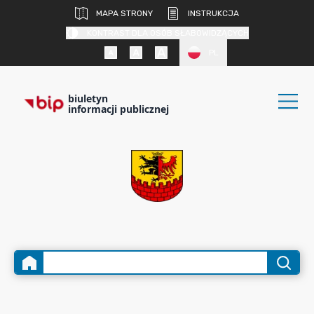
MAPA STRONY
INSTRUKCJA
KONTRAST DLA OSÓB SŁABOWIDZĄCYCH
PL
biuletyn
informacji publicznej