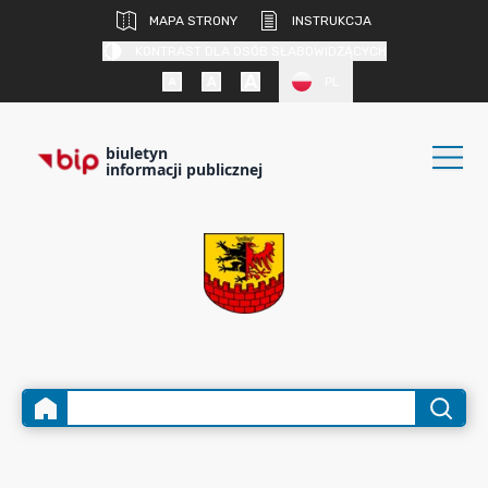
MAPA STRONY
INSTRUKCJA
KONTRAST DLA OSÓB SŁABOWIDZĄCYCH
PL
biuletyn
informacji publicznej