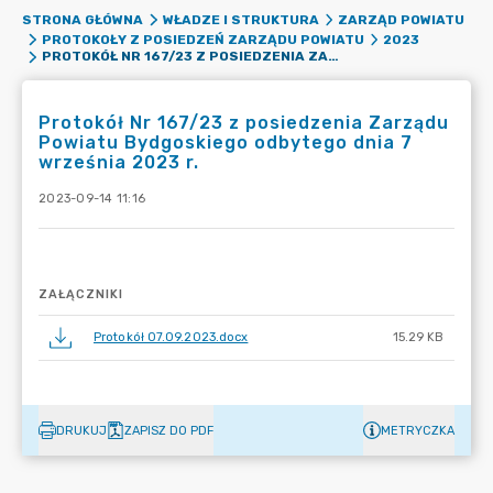
STRONA GŁÓWNA
WŁADZE I STRUKTURA
ZARZĄD POWIATU
PROTOKOŁY Z POSIEDZEŃ ZARZĄDU POWIATU
2023
PROTOKÓŁ NR 167/23 Z POSIEDZENIA ZARZĄDU POWIATU BYDGOSKIEGO ODBYTEGO DNIA 7 WRZEŚNIA 2023 R.
Protokół Nr 167/23 z posiedzenia Zarządu
Powiatu Bydgoskiego odbytego dnia 7
września 2023 r.
2023-09-14 11:16
ZAŁĄCZNIKI
Protokół 07.09.2023.docx
15.29 KB
DRUKUJ
ZAPISZ DO PDF
METRYCZKA