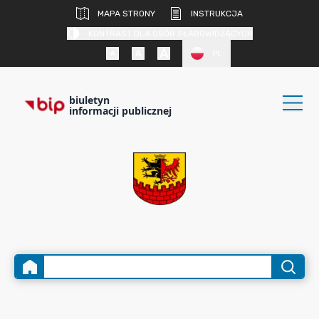
MAPA STRONY
INSTRUKCJA
KONTRAST DLA OSÓB SŁABOWIDZĄCYCH
PL
biuletyn
informacji publicznej