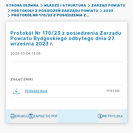
STRONA GŁÓWNA
WŁADZE I STRUKTURA
ZARZĄD POWIATU
PROTOKOŁY Z POSIEDZEŃ ZARZĄDU POWIATU
2023
PROTOKÓŁ NR 170/23 Z POSIEDZENIA ZARZĄDU POWIATU BYDGOSKIEGO ODBYTEGO DNIA 27 WRZEŚNIA 2023 R.
Protokół Nr 170/23 z posiedzenia Zarządu
Powiatu Bydgoskiego odbytego dnia 27
września 2023 r.
2023-10-04 13:05
ZAŁĄCZNIKI
Protokół.docx
17.87 KB
DRUKUJ
ZAPISZ DO PDF
METRYCZKA