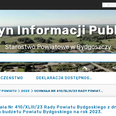
KON
yn Informacji Pub
Starostwo Powiatowe w Bydgoszczy
ECZEŃSTWO
DEKLARACJA DOSTĘPNOŚCI
UCHWAŁA NR 410/XLIII/23 RADY POWIATU BYDGOSKIEGO Z DNIA 25 PAŹDZIERNIKA 2023 R. W SPRAWIE ZMIAN BUDŻETU POWIATU BYDGOSKIEGO NA ROK 2023.
 POWIATU
2023
ła Nr 410/XLIII/23 Rady Powiatu Bydgoskiego z dn
n budżetu Powiatu Bydgoskiego na rok 2023.