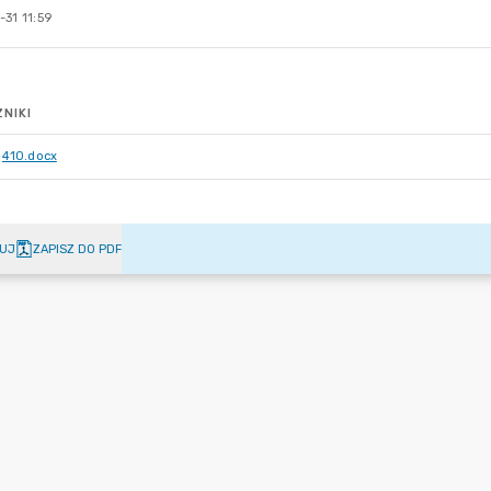
31 11:59
NIKI
410.docx
UJ
ZAPISZ DO PDF