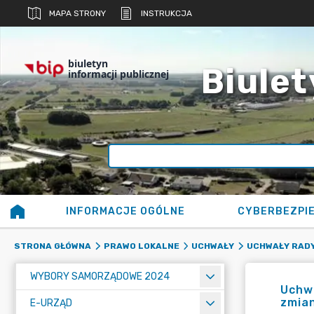
MAPA STRONY
INSTRUKCJA
biuletyn
Biulet
informacji publicznej
INFORMACJE OGÓLNE
CYBERBEZPI
STRONA GŁÓWNA
PRAWO LOKALNE
UCHWAŁY
UCHWAŁY RADY
WYBORY SAMORZĄDOWE 2024
Uchwa
zmia
E-URZĄD