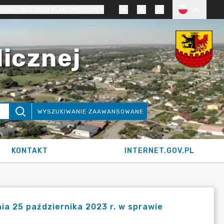
TRAST DLA OSÓB SŁABOWIDZĄCYCH
PL
licznej
WYSZUKIWANIE ZAAWANSOWANE
KONTAKT
INTERNET.GOV.PL
ia 25 października 2023 r. w sprawie