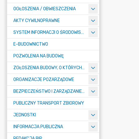
OGŁOSZENIA / OBWIESZCZENIA
AKTY CYWILNOPRAWNE
SYSTEM INFORMACJI O ŚRODOWISKU
E-BUDOWNICTWO
POZWOLENIA NA BUDOWĘ
ZGŁOSZENIA BUDOWY, O KTÓRYCH MOWA W ART. 29 UST. 1 PKT 1A, 2B I 19A USTAWY PRAWO BUDOWLANE
ORGANIZACJE POZARZĄDOWE
BEZPIECZEŃSTWO I ZARZĄDZANIE KRYZYSOWE
PUBLICZNY TRANSPORT ZBIOROWY
JEDNOSTKI
INFORMACJA PUBLICZNA
REDAKCJA BIP