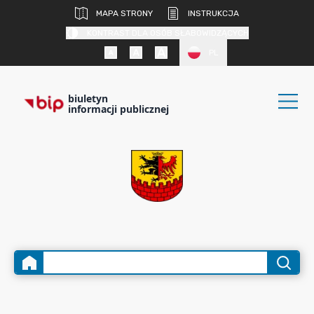
MAPA STRONY
INSTRUKCJA
KONTRAST DLA OSÓB SŁABOWIDZĄCYCH
PL
biuletyn
informacji publicznej