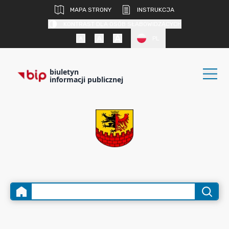
MAPA STRONY
INSTRUKCJA
KONTRAST DLA OSÓB SŁABOWIDZĄCYCH
PL
biuletyn
informacji publicznej