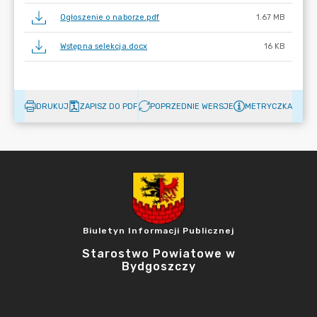
Ogłoszenie o naborze.pdf
1.67 MB
Wstępna selekcja.docx
16 KB
DRUKUJ
ZAPISZ DO PDF
POPRZEDNIE WERSJE
METRYCZKA
Biuletyn Informacji Publicznej
Starostwo Powiatowe w
Bydgoszczy