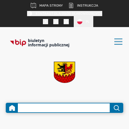
MAPA STRONY
INSTRUKCJA
KONTRAST DLA OSÓB SŁABOWIDZĄCYCH
PL
biuletyn
informacji publicznej