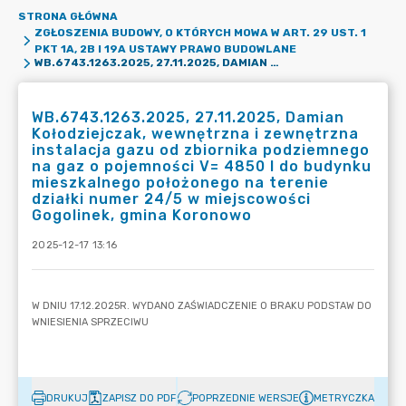
STRONA GŁÓWNA
ZGŁOSZENIA BUDOWY, O KTÓRYCH MOWA W ART. 29 UST. 1
PKT 1A, 2B I 19A USTAWY PRAWO BUDOWLANE
WB.6743.1263.2025, 27.11.2025, DAMIAN KOŁODZIEJCZAK, WEWNĘTRZNA I ZEWNĘTRZNA INSTALACJA GAZU OD ZBIORNIKA PODZIEMNEGO NA GAZ O POJEMNOŚCI V= 4850 L DO BUDYNKU MIESZKALNEGO POŁOŻONEGO NA TERENIE DZIAŁKI NUMER 24/5 W MIEJSCOWOŚCI GOGOLINEK, GMINA KORONOWO
WB.6743.1263.2025, 27.11.2025, Damian
Kołodziejczak, wewnętrzna i zewnętrzna
instalacja gazu od zbiornika podziemnego
na gaz o pojemności V= 4850 l do budynku
mieszkalnego położonego na terenie
działki numer 24/5 w miejscowości
Gogolinek, gmina Koronowo
2025-12-17 13:16
DRUKUJ
ZAPISZ DO PDF
POPRZEDNIE WERSJE
METRYCZKA