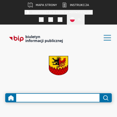
MAPA STRONY
INSTRUKCJA
KONTRAST DLA OSÓB SŁABOWIDZĄCYCH
PL
biuletyn
informacji publicznej