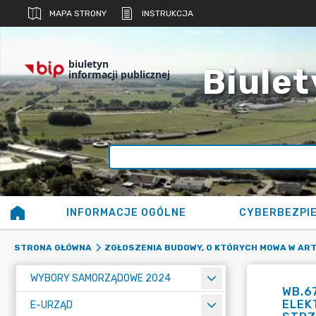
MAPA STRONY
INSTRUKCJA
biuletyn
Biulet
informacji publicznej
INFORMACJE OGÓLNE
CYBERBEZPI
STRONA GŁÓWNA
ZGŁOSZENIA BUDOWY, O KTÓRYCH MOWA W ART. 
WYBORY SAMORZĄDOWE 2024
WB.6
ELEK
E-URZĄD