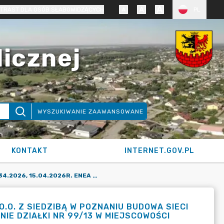
TRAST DLA OSÓB SŁABOWIDZĄCYCH
PL
licznej
WYSZUKIWANIE ZAAWANSOWANE
KONTAKT
INTERNET.GOV.PL
WB.6743.434.2026, 15.04.2026R. ENEA OPERATOR SP. Z O.O. Z SIEDZIBĄ W POZNANIU BUDOWA SIECI ELEKTROENERGETYCZNEJ KABLOWEJ NN 0,4 KV NA TERENIE DZIAŁKI NR 99/13 W MIEJSCOWOŚCI STRZELEWO GMINA SICIENKO
O.O. Z SIEDZIBĄ W POZNANIU BUDOWA SIECI
IE DZIAŁKI NR 99/13 W MIEJSCOWOŚCI