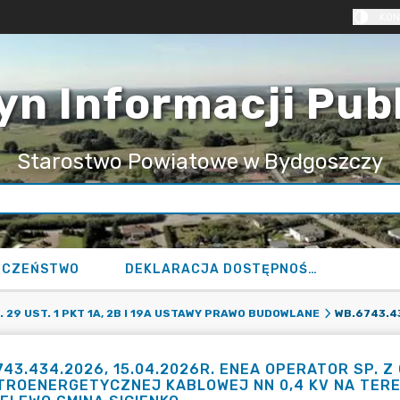
KON
yn Informacji Pub
Starostwo Powiatowe w Bydgoszczy
ECZEŃSTWO
DEKLARACJA DOSTĘPNOŚCI
29 UST. 1 PKT 1A, 2B I 19A USTAWY PRAWO BUDOWLANE
743.434.2026, 15.04.2026R. ENEA OPERATOR SP. Z 
TROENERGETYCZNEJ KABLOWEJ NN 0,4 KV NA TEREN