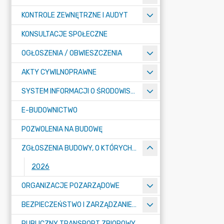
KONTROLE ZEWNĘTRZNE I AUDYT
KONSULTACJE SPOŁECZNE
OGŁOSZENIA / OBWIESZCZENIA
AKTY CYWILNOPRAWNE
SYSTEM INFORMACJI O ŚRODOWISKU
E-BUDOWNICTWO
POZWOLENIA NA BUDOWĘ
ZGŁOSZENIA BUDOWY, O KTÓRYCH MOWA W ART. 29 UST. 1 PKT 1A, 2B I 19A USTAWY PRAWO BUDOWLANE
2026
ORGANIZACJE POZARZĄDOWE
BEZPIECZEŃSTWO I ZARZĄDZANIE KRYZYSOWE
PUBLICZNY TRANSPORT ZBIOROWY