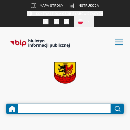
MAPA STRONY
INSTRUKCJA
KONTRAST DLA OSÓB SŁABOWIDZĄCYCH
PL
biuletyn
informacji publicznej