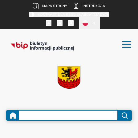
MAPA STRONY
INSTRUKCJA
KONTRAST DLA OSÓB SŁABOWIDZĄCYCH
PL
biuletyn
informacji publicznej