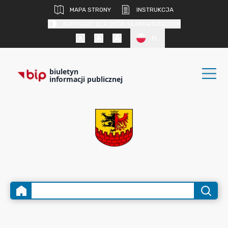
MAPA STRONY
INSTRUKCJA
KONTRAST DLA OSÓB SŁABOWIDZĄCYCH
PL
biuletyn
informacji publicznej