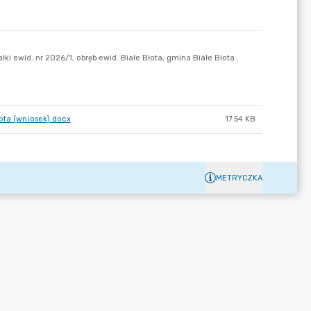
ota (wniosek).docx
17.54 KB
METRYCZKA