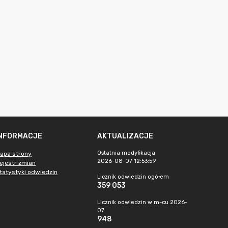
INFORMACJE
AKTUALIZACJE
Ostatnia modyfikacja
apa strony
2026-08-07 12:53:59
ejestr zmian
tatystyki odwiedzin
Licznik odwiedzin ogółem
359 053
Licznik odwiedzin w m-cu 2026-
07
948