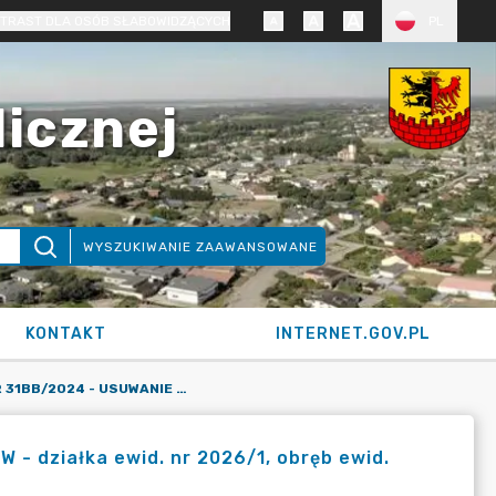
TRAST DLA OSÓB SŁABOWIDZĄCYCH
PL
licznej
WYSZUKIWANIE ZAAWANSOWANE
KONTAKT
INTERNET.GOV.PL
KARTA SIOS NR 31BB/2024 - USUWANIE DRZEW I KRZEWÓW - DZIAŁKA EWID. NR 2026/1, OBRĘB EWID. BIAŁE BŁOTA, GMINA BIAŁE BŁOTA (WNIOSEK)
 działka ewid. nr 2026/1, obręb ewid.