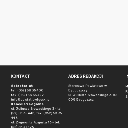
KONTAKT
ADRES REDAKCJI
Sekretariat
Starostwo Powiatowe w
M
tel. (052) 58 35 400
Bydgoszczy
R
fax. (052) 58 35 422
ul. Juliusza Słowackiego 3, 85-
S
info@powiat.bydgoski.pl
008 Bydgoszcz
Kancelaria ogólna
ul. Juliusza Słowackiego 3 - tel.
(52) 58 35 448, fax. (052) 58 35
448
ul. Zygmunta Augusta 16 - tel.
(52) 58 41 126