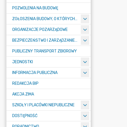
POZWOLENIA NA BUDOWĘ
ZGŁOSZENIA BUDOWY, O KTÓRYCH MOWA W ART. 29 UST. 1 PKT 1A, 2B I 19A USTAWY PRAWO BUDOWLANE
ORGANIZACJE POZARZĄDOWE
BEZPIECZEŃSTWO I ZARZĄDZANIE KRYZYSOWE
PUBLICZNY TRANSPORT ZBIOROWY
JEDNOSTKI
INFORMACJA PUBLICZNA
REDAKCJA BIP
AKCJA ZIMA
SZKOŁY I PLACÓWKI NIEPUBLICZNE
DOSTĘPNOŚĆ
PORADNICTWO