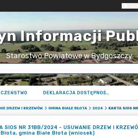
KON
yn Informacji Pub
Starostwo Powiatowe w Bydgoszczy
ECZEŃSTWO
DEKLARACJA DOSTĘPNOŚCI
IE DRZEW I KRZEWÓW
GMINA BIAŁE BŁOTA
2024
 SIOS NR 31BB/2024 - USUWANIE DRZEW I KRZEWÓW -
 Błota, gmina Białe Błota (wniosek)