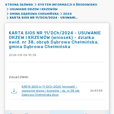
STRONA GŁÓWNA
SYSTEM INFORMACJI O ŚRODOWISKU
USUWANIE DRZEW I KRZEWÓW
GMINA DĄBROWA CHEŁMIŃSKA
2024
KARTA SIOS NR 11/DCH/2024 - USUWANIE DRZEW I KRZEWÓW (WNIOSEK) - DZIAŁKA EWID. NR 38, OBRĘB DĄBROWA CHEŁMIŃSKA, GMINA DĄBROWA CHEŁMIŃSKA
KARTA SIOS NR 11/DCh/2024 - USUWANIE
DRZEW I KRZEWÓW (wniosek) - działka
ewid. nr 38, obręb Dąbrowa Chełmińska,
gmina Dąbrowa Chełmińska
2024-08-06 10:05
ZAŁĄCZNIKI
KARTA SIOS nr 11-DCh-2024 (wniosek) -
usuwanie drzew i krzewów - dz. nr 38 obr.
26.83 KB
Dąbrowa Chełmińska.docx