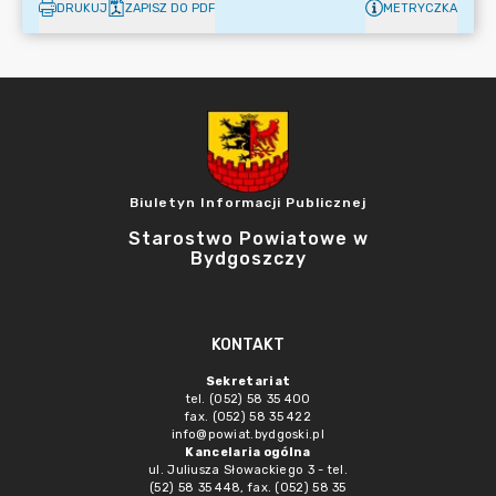
DRUKUJ
ZAPISZ DO PDF
METRYCZKA
Biuletyn Informacji Publicznej
Starostwo Powiatowe w
Bydgoszczy
KONTAKT
Sekretariat
tel. (052) 58 35 400
fax. (052) 58 35 422
info@powiat.bydgoski.pl
Kancelaria ogólna
ul. Juliusza Słowackiego 3 - tel.
(52) 58 35 448, fax. (052) 58 35