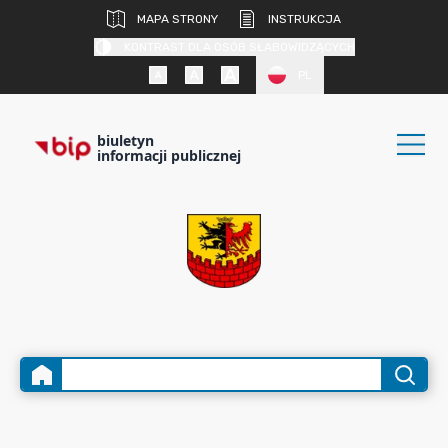
MAPA STRONY
INSTRUKCJA
KONTRAST DLA OSÓB SŁABOWIDZĄCYCH
PL
biuletyn
informacji publicznej