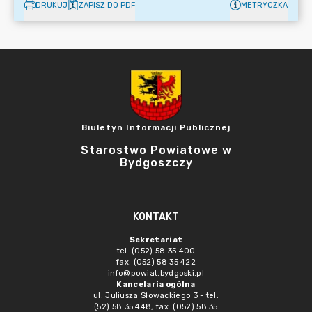
DRUKUJ
ZAPISZ DO PDF
METRYCZKA
Biuletyn Informacji Publicznej
Starostwo Powiatowe w
Bydgoszczy
KONTAKT
Sekretariat
tel. (052) 58 35 400
fax. (052) 58 35 422
info@powiat.bydgoski.pl
Kancelaria ogólna
ul. Juliusza Słowackiego 3 - tel.
(52) 58 35 448, fax. (052) 58 35