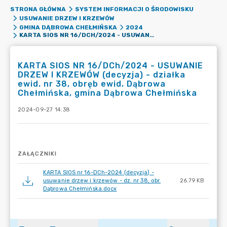
STRONA GŁÓWNA
SYSTEM INFORMACJI O ŚRODOWISKU
USUWANIE DRZEW I KRZEWÓW
GMINA DĄBROWA CHEŁMIŃSKA
2024
KARTA SIOS NR 16/DCH/2024 - USUWANIE DRZEW I KRZEWÓW (DECYZJA) - DZIAŁKA EWID. NR 38, OBRĘB EWID. DĄBROWA CHEŁMIŃSKA, GMINA DĄBROWA CHEŁMIŃSKA
KARTA SIOS NR 16/DCh/2024 - USUWANIE
DRZEW I KRZEWÓW (decyzja) - działka
ewid. nr 38, obręb ewid. Dąbrowa
Chełmińska, gmina Dąbrowa Chełmińska
2024-09-27 14:38
ZAŁĄCZNIKI
KARTA SIOS nr 16-DCh-2024 (decyzja) -
usuwanie drzew i krzewów - dz. nr 38, obr.
26.79 KB
Dąbrowa Chełmińska.docx