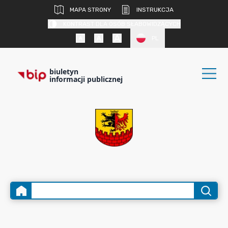
MAPA STRONY
INSTRUKCJA
KONTRAST DLA OSÓB SŁABOWIDZĄCYCH
PL
biuletyn
informacji publicznej