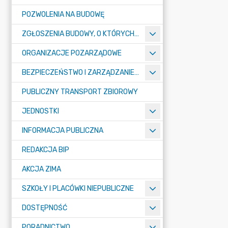
POZWOLENIA NA BUDOWĘ
ZGŁOSZENIA BUDOWY, O KTÓRYCH MOWA W ART. 29 UST. 1 PKT 1A, 2B I 19A USTAWY PRAWO BUDOWLANE
ORGANIZACJE POZARZĄDOWE
BEZPIECZEŃSTWO I ZARZĄDZANIE KRYZYSOWE
PUBLICZNY TRANSPORT ZBIOROWY
JEDNOSTKI
INFORMACJA PUBLICZNA
REDAKCJA BIP
AKCJA ZIMA
SZKOŁY I PLACÓWKI NIEPUBLICZNE
DOSTĘPNOŚĆ
PORADNICTWO