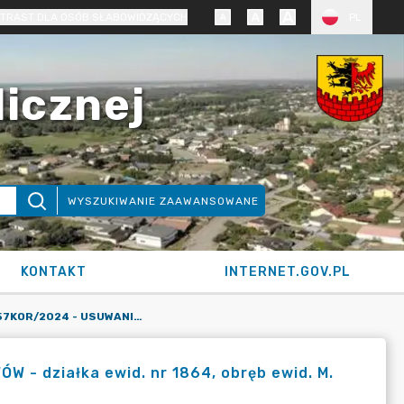
TRAST DLA OSÓB SŁABOWIDZĄCYCH
PL
licznej
WYSZUKIWANIE ZAAWANSOWANE
KONTAKT
INTERNET.GOV.PL
KARTA SIOS NR 57KOR/2024 - USUWANIE DRZEW I KRZEWÓW - DZIAŁKA EWID. NR 1864, OBRĘB EWID. M. KORONOWO, GMINA KORONOWO (DECYZJA)
- działka ewid. nr 1864, obręb ewid. M.