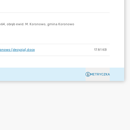
ronowo (decyzja).docx
17.81 KB
METRYCZKA