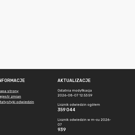
INFORMACJE
AKTUALIZACJE
Ostatnia modyfikacja
apa strony
2026-08-07 12:53:59
ejestr zmian
tatystyki odwiedzin
Licznik odwiedzin ogółem
359 044
Licznik odwiedzin w m-cu 2026-
07
939