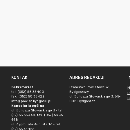
KONTAKT
ADRES REDAKCJI
Sekretariat
Starostwo Powiatowe w
M
tel. (052) 58 35 400
Bydgoszczy
R
fax. (052) 58 35 422
ul. Juliusza Słowackiego 3, 85-
S
info@powiat.bydgoski.pl
008 Bydgoszcz
Kancelaria ogólna
ul. Juliusza Słowackiego 3 - tel.
(52) 58 35 448, fax. (052) 58 35
448
ul. Zygmunta Augusta 16 - tel.
(52) 58 41 126