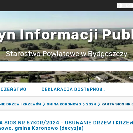
KON
yn Informacji Pub
Starostwo Powiatowe w Bydgoszczy
ECZEŃSTWO
DEKLARACJA DOSTĘPNOŚCI
IE DRZEW I KRZEWÓW
GMINA KORONOWO
2024
 SIOS NR 57KOR/2024 - USUWANIE DRZEW I KRZEWÓW 
nowo, gmina Koronowo (decyzja)