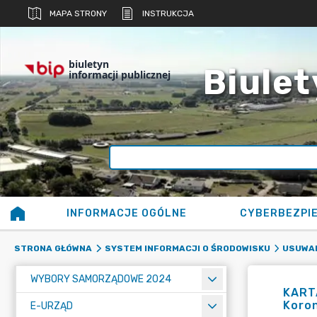
MAPA STRONY
INSTRUKCJA
biuletyn
Biulet
informacji publicznej
INFORMACJE OGÓLNE
CYBERBEZPI
STRONA GŁÓWNA
SYSTEM INFORMACJI O ŚRODOWISKU
USUWAN
WYBORY SAMORZĄDOWE 2024
KARTA
Koro
E-URZĄD