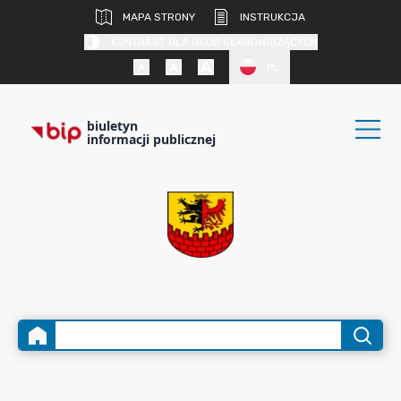
MAPA STRONY
INSTRUKCJA
KONTRAST DLA OSÓB SŁABOWIDZĄCYCH
PL
biuletyn
informacji publicznej