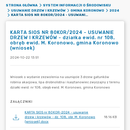
STRONA GŁÓWNA
SYSTEM INFORMACJI O ŚRODOWISKU
USUWANIE DRZEW I KRZEWÓW
GMINA KORONOWO
2024
KARTA SIOS NR 80KOR/2024 - USUWANIE DRZEW I KRZEWÓW - DZIAŁKA EWID. NR 108, OBRĘB EWID. M. KORONOWO, GMINA KORONOWO (WNIOSEK)
KARTA SIOS NR 80KOR/2024 - USUWANIE
DRZEW I KRZEWÓW - działka ewid. nr 108,
obręb ewid. M. Koronowo, gmina Koronowo
(wniosek)
2024-10-22 13:51
ZAŁĄCZNIKI
KARTA SIOS nr 80KOR-2024 - usuwanie
drzew i krzewów - dz. 108, obr. M. Koronowo
18.16 KB
(wniosek).docx