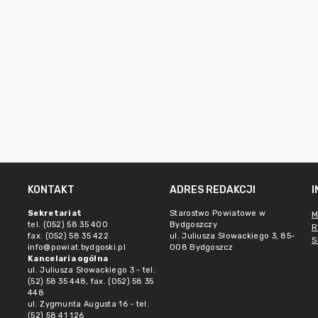
KONTAKT
ADRES REDAKCJI
Sekretariat
Starostwo Powiatowe w
M
tel. (052) 58 35 400
Bydgoszczy
R
fax. (052) 58 35 422
ul. Juliusza Słowackiego 3, 85-
S
info@powiat.bydgoski.pl
008 Bydgoszcz
Kancelaria ogólna
ul. Juliusza Słowackiego 3 - tel.
(52) 58 35 448, fax. (052) 58 35
448
ul. Zygmunta Augusta 16 - tel.
(52) 58 41 126