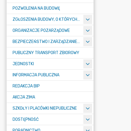
POZWOLENIA NA BUDOWĘ
ZGŁOSZENIA BUDOWY, O KTÓRYCH MOWA W ART. 29 UST. 1 PKT 1A, 2B I 19A USTAWY PRAWO BUDOWLANE
ORGANIZACJE POZARZĄDOWE
BEZPIECZEŃSTWO I ZARZĄDZANIE KRYZYSOWE
PUBLICZNY TRANSPORT ZBIOROWY
JEDNOSTKI
INFORMACJA PUBLICZNA
REDAKCJA BIP
AKCJA ZIMA
SZKOŁY I PLACÓWKI NIEPUBLICZNE
DOSTĘPNOŚĆ
PORADNICTWO