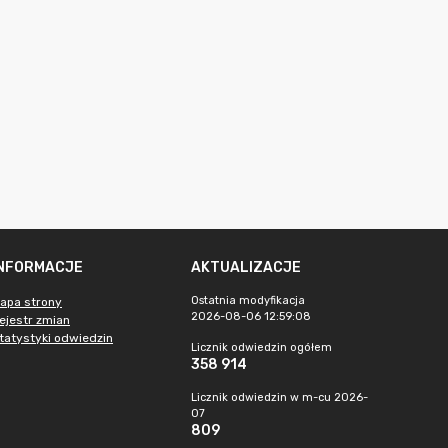
INFORMACJE
AKTUALIZACJE
Ostatnia modyfikacja
apa strony
2026-08-06 12:59:08
ejestr zmian
tatystyki odwiedzin
Licznik odwiedzin ogółem
358 914
Licznik odwiedzin w m-cu 2026-
07
809