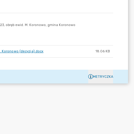
M. Koronowo (decyzja).docx
18.06 KB
METRYCZKA