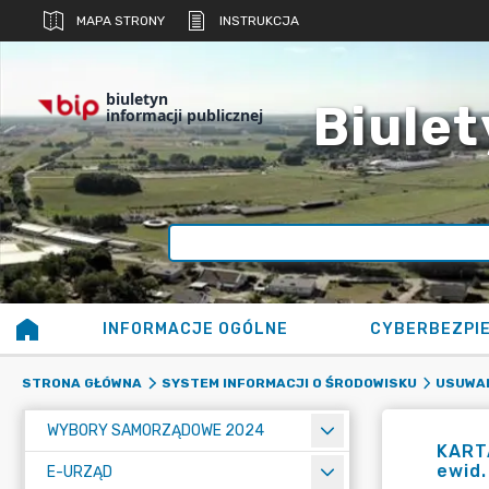
MAPA STRONY
INSTRUKCJA
biuletyn
Biulet
informacji publicznej
INFORMACJE OGÓLNE
CYBERBEZPI
STRONA GŁÓWNA
SYSTEM INFORMACJI O ŚRODOWISKU
USUWAN
WYBORY SAMORZĄDOWE 2024
KART
ewid.
E-URZĄD