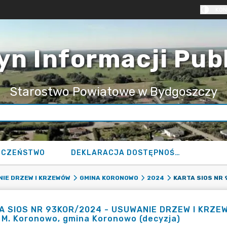
KON
yn Informacji Pub
Starostwo Powiatowe w Bydgoszczy
ECZEŃSTWO
DEKLARACJA DOSTĘPNOŚCI
IE DRZEW I KRZEWÓW
GMINA KORONOWO
2024
A SIOS NR 93KOR/2024 - USUWANIE DRZEW I KRZEWÓW
 M. Koronowo, gmina Koronowo (decyzja)