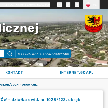
TRAST DLA OSÓB SŁABOWIDZĄCYCH
PL
licznej
WYSZUKIWANIE ZAAWANSOWANE
KONTAKT
INTERNET.GOV.PL
KARTA SIOS NR 93KOR/2024 - USUWANIE DRZEW I KRZEWÓW - DZIAŁKA EWID. NR 1028/123, OBRĘB EWID. M. KORONOWO, GMINA KORONOWO (DECYZJA)
 - działka ewid. nr 1028/123, obręb