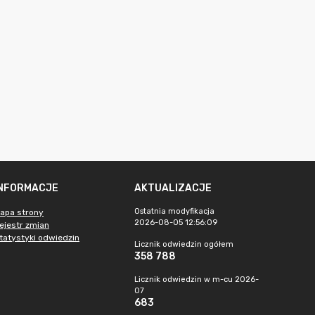
INFORMACJE
AKTUALIZACJE
Ostatnia modyfikacja
apa strony
2026-08-05 12:56:09
ejestr zmian
tatystyki odwiedzin
Licznik odwiedzin ogółem
358 788
Licznik odwiedzin w m-cu 2026-
07
683