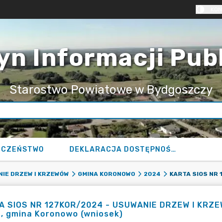
KON
yn Informacji Pub
Starostwo Powiatowe w Bydgoszczy
ECZEŃSTWO
DEKLARACJA DOSTĘPNOŚCI
IE DRZEW I KRZEWÓW
GMINA KORONOWO
2024
 SIOS NR 127KOR/2024 - USUWANIE DRZEW I KRZEWÓW
, gmina Koronowo (wniosek)