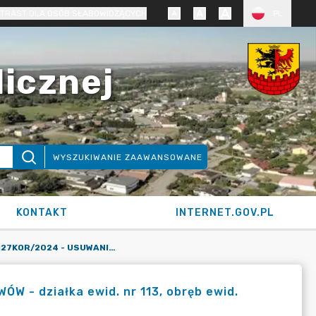
TRAST DLA OSÓB SŁABOWIDZĄCYCH
PL
licznej
WYSZUKIWANIE ZAAWANSOWANE
KONTAKT
INTERNET.GOV.PL
KARTA SIOS NR 127KOR/2024 - USUWANIE DRZEW I KRZEWÓW - DZIAŁKA EWID. NR 113, OBRĘB EWID. SALNO, GMINA KORONOWO (WNIOSEK)
 - działka ewid. nr 113, obręb ewid.