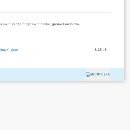
niosek).docx
18.23 KB
METRYCZKA