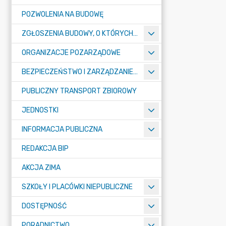
POZWOLENIA NA BUDOWĘ
ZGŁOSZENIA BUDOWY, O KTÓRYCH MOWA W ART. 29 UST. 1 PKT 1A, 2B I 19A USTAWY PRAWO BUDOWLANE
ORGANIZACJE POZARZĄDOWE
BEZPIECZEŃSTWO I ZARZĄDZANIE KRYZYSOWE
PUBLICZNY TRANSPORT ZBIOROWY
JEDNOSTKI
INFORMACJA PUBLICZNA
REDAKCJA BIP
AKCJA ZIMA
SZKOŁY I PLACÓWKI NIEPUBLICZNE
DOSTĘPNOŚĆ
PORADNICTWO