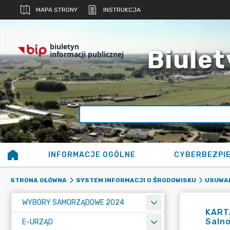
MAPA STRONY
INSTRUKCJA
biuletyn
Biulet
informacji publicznej
INFORMACJE OGÓLNE
CYBERBEZPI
STRONA GŁÓWNA
SYSTEM INFORMACJI O ŚRODOWISKU
USUWAN
WYBORY SAMORZĄDOWE 2024
KARTA
Salno
E-URZĄD