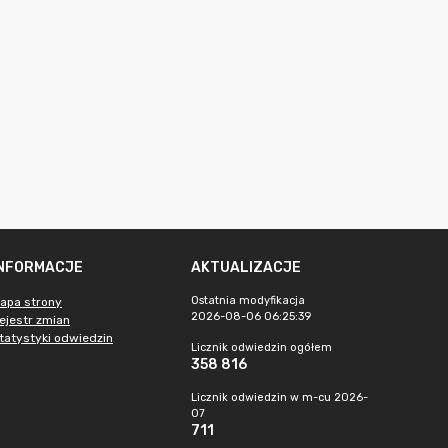
INFORMACJE
AKTUALIZACJE
Ostatnia modyfikacja
apa strony
2026-08-06 06:25:39
ejestr zmian
tatystyki odwiedzin
Licznik odwiedzin ogółem
358 816
Licznik odwiedzin w m-cu 2026-
07
711