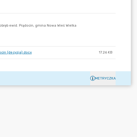
ocin (decyzja).docx
17.26 KB
METRYCZKA