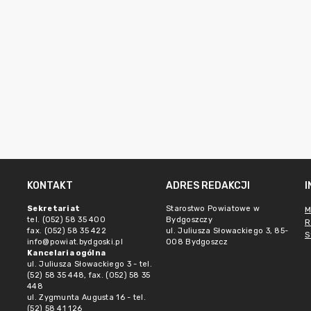
KONTAKT
ADRES REDAKCJI
Sekretariat
Starostwo Powiatowe w
M
tel. (052) 58 35 400
Bydgoszczy
R
fax. (052) 58 35 422
ul. Juliusza Słowackiego 3, 85-
S
info@powiat.bydgoski.pl
008 Bydgoszcz
Kancelaria ogólna
ul. Juliusza Słowackiego 3 - tel.
(52) 58 35 448, fax. (052) 58 35
448
ul. Zygmunta Augusta 16 - tel.
(52) 58 41 126