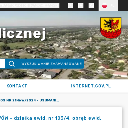
TRAST DLA OSÓB SŁABOWIDZĄCYCH
PL
licznej
WYSZUKIWANIE ZAAWANSOWANE
KONTAKT
INTERNET.GOV.PL
KARTA SIOS NR 21NWW/2024 - USUWANIE DRZEW I KRZEWÓW - DZIAŁKA EWID. NR 103/4, OBRĘB EWID. PRĄDOCIN, GMINA NOWA WIEŚ WIELKA (DECYZJA)
 - działka ewid. nr 103/4, obręb ewid.