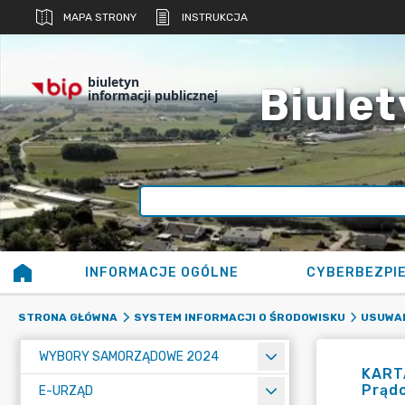
MAPA STRONY
INSTRUKCJA
biuletyn
Biulet
informacji publicznej
INFORMACJE OGÓLNE
CYBERBEZPI
STRONA GŁÓWNA
SYSTEM INFORMACJI O ŚRODOWISKU
USUWAN
WYBORY SAMORZĄDOWE 2024
KARTA
Prądo
E-URZĄD