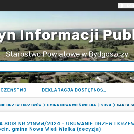
KON
yn Informacji Pub
Starostwo Powiatowe w Bydgoszczy
ECZEŃSTWO
DEKLARACJA DOSTĘPNOŚCI
IE DRZEW I KRZEWÓW
GMINA NOWA WIEŚ WIELKA
2024
 SIOS NR 21NWW/2024 - USUWANIE DRZEW I KRZEWÓW
cin, gmina Nowa Wieś Wielka (decyzja)