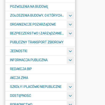
POZWOLENIA NA BUDOWĘ
ZGŁOSZENIA BUDOWY, O KTÓRYCH MOWA W ART. 29 UST. 1 PKT 1A, 2B I 19A USTAWY PRAWO BUDOWLANE
ORGANIZACJE POZARZĄDOWE
BEZPIECZEŃSTWO I ZARZĄDZANIE KRYZYSOWE
PUBLICZNY TRANSPORT ZBIOROWY
JEDNOSTKI
INFORMACJA PUBLICZNA
REDAKCJA BIP
AKCJA ZIMA
SZKOŁY I PLACÓWKI NIEPUBLICZNE
DOSTĘPNOŚĆ
PORADNICTWO