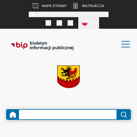
MAPA STRONY
INSTRUKCJA
KONTRAST DLA OSÓB SŁABOWIDZĄCYCH
PL
biuletyn
informacji publicznej