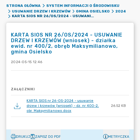
STRONA GŁÓWNA
SYSTEM INFORMACJI O ŚRODOWISKU
USUWANIE DRZEW I KRZEWÓW
GMINA OSIELSKO
2024
KARTA SIOS NR 26/OS/2024 - USUWANIE DRZEW I KRZEWÓW (WNIOSEK) - DZIAŁKA EWID. NR 400/2, OBRĘB MAKSYMILIANOWO, GMINA OSIELSKO
KARTA SIOS NR 26/OS/2024 - USUWANIE
DRZEW I KRZEWÓW (wniosek) - działka
ewid. nr 400/2, obręb Maksymilianowo,
gmina Osielsko
2024-05-15 12:46
ZAŁĄCZNIKI
KARTA SIOS nr 26-OS-2024 - usuwanie
drzew i krzewów (wniosek) - dz. nr 400-2,
26.52 KB
obr. Maksymilianowo.docx
DRUKUJ
ZAPISZ DO PDF
METRYCZKA